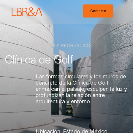
Contacto
Contacto
Categoría.
DEPORTIVO
Y
RECREATIVO
Clínica
de
Golf
Las
formas
circulares
y
los
muros
de
concreto
de
la
Clínica
de
Golf
enmarcan
el
paisaje,
esculpen
la
luz
y
profundizan
la
relación
entre
arquitectura
y
entorno.
Ubicación.
Estado
de
México,